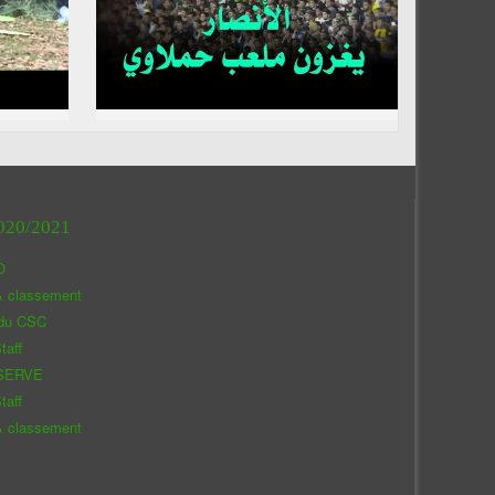
020/2021
O
& classement
 du CSC
taff
SERVE
taff
& classement