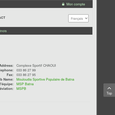
Mon compte
ACT
inois
Address:
Complexe Sportif CHAOUI
lephone:
033 86 27 99
Fax:
033 86 27 95
ub Name:
Mouloudia Sportive Populaire de Batna
'équipe:
MSP Batna
éviation:
MSPB
Top