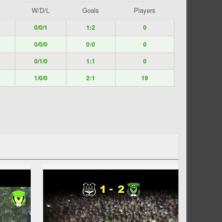
W/D/L
Goals
Players
0/0/1
1:2
0
0/0/0
0:0
0
0/1/0
1:1
0
1/0/0
2:1
19