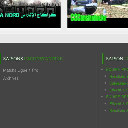
SAISONS
CSCONSTANTINE
SAISON
2
ÉQUIPE PR
Matchs Ligue 1 Pro
Résultats 
Archives
Calendrier
Effectif & S
ÉQUIPE RÉ
Effectif & S
Résultats 