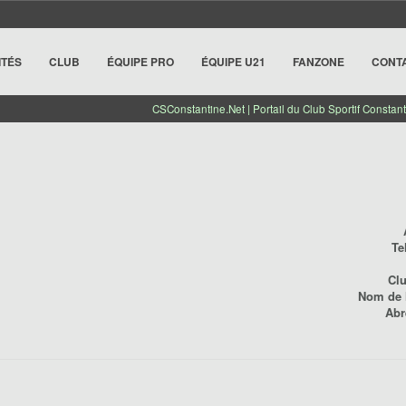
ITÉS
CLUB
ÉQUIPE PRO
ÉQUIPE U21
FANZONE
CONT
CSConstantine.Net | Portail du Club Sportif Constant
Te
Cl
Nom de l
Abr