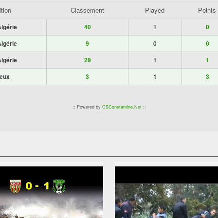
tion
Classement
Played
Points
lgérie
40
1
0
lgérie
9
0
0
lgérie
29
1
1
deux
3
1
3
:: Powered by
CSConstantine.Net
::