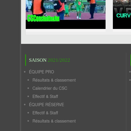
SAISON
2021/2022
ÉQUIPE PRO
Résultats & classement
Calendrier du CSC
Effectif & Staff
ÉQUIPE RÉSERVE
Effectif & Staff
Résultats & classement