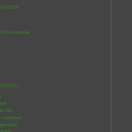
019/2020
aff CSConstantine
022/2023
O
taff
 du CSC
& classement
gérie 2023
SERVE