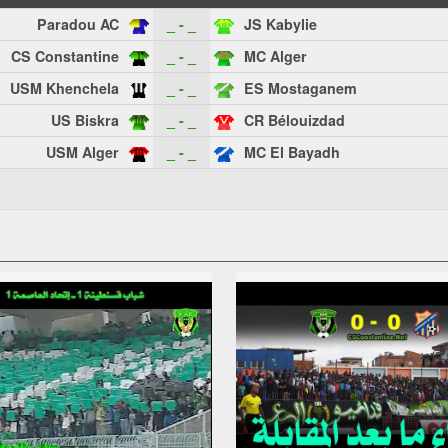
Paradou AC
_ - _
JS Kabylie
CS Constantine
_ - _
MC Alger
USM Khenchela
_ - _
ES Mostaganem
US Biskra
_ - _
CR Bélouizdad
USM Alger
_ - _
MC El Bayadh