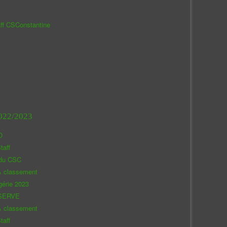
aff CSConstantine
022/2023
O
taff
 du CSC
& classement
gérie 2023
SERVE
& classement
taff