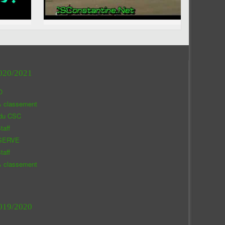
020/2021
O
& classement
 du CSC
taff
SERVE
taff
& classement
019/2020