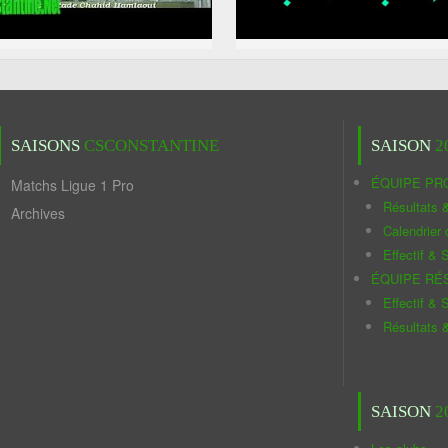
SAISONS
CSCONSTANTINE
SAISON
2
ÉQUIPE PR
Matchs Ligue 1 Pro
Résultats 
Archives
Calendrier
Effectif & S
ÉQUIPE RÉ
Effectif & S
Résultats 
SAISON
2