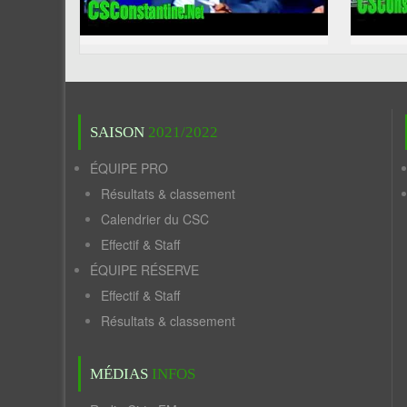
SAISON
2021/2022
ÉQUIPE PRO
Résultats & classement
Calendrier du CSC
Effectif & Staff
ÉQUIPE RÉSERVE
Effectif & Staff
Résultats & classement
MÉDIAS
INFOS