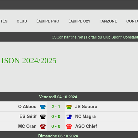
ITÉS
CLUB
ÉQUIPE PRO
ÉQUIPE U21
FANZONE
CONT
CSConstantine.Net | Portail du Club Sportif Constant
AISON 2024/2025
Vendredi 04.10.2024
O Akbou
2 - 1
JS Saoura
ES Sétif
0 - 0
NC Magra
MC Oran
0 - 0
ASO Chlef
Dimanche 06.10.2024