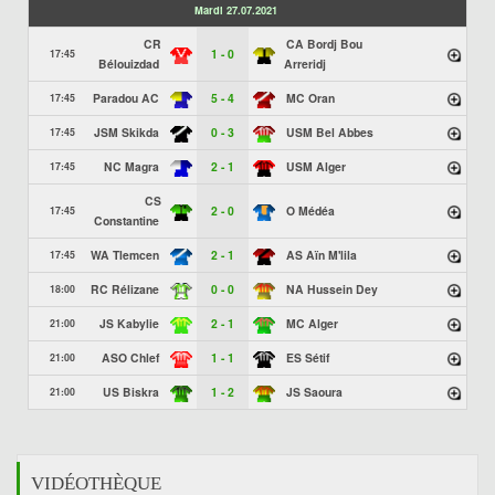
Mardi 27.07.2021
CR
CA Bordj Bou
1 - 0
17:45
Bélouizdad
Arreridj
Paradou AC
5 - 4
MC Oran
17:45
JSM Skikda
0 - 3
USM Bel Abbes
17:45
NC Magra
2 - 1
USM Alger
17:45
CS
2 - 0
O Médéa
17:45
Constantine
WA Tlemcen
2 - 1
AS Aïn M'lila
17:45
RC Rélizane
0 - 0
NA Hussein Dey
18:00
JS Kabylie
2 - 1
MC Alger
21:00
ASO Chlef
1 - 1
ES Sétif
21:00
US Biskra
1 - 2
JS Saoura
21:00
VIDÉOTHÈQUE