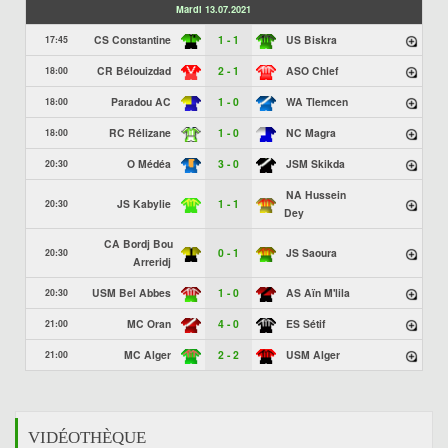
Mardi 13.07.2021
CS Constantine
1 - 1
US Biskra
17:45
CR Bélouizdad
2 - 1
ASO Chlef
18:00
Paradou AC
1 - 0
WA Tlemcen
18:00
RC Rélizane
1 - 0
NC Magra
18:00
O Médéa
3 - 0
JSM Skikda
20:30
NA Hussein
JS Kabylie
1 - 1
20:30
Dey
CA Bordj Bou
0 - 1
JS Saoura
20:30
Arreridj
USM Bel Abbes
1 - 0
AS Aïn M'lila
20:30
MC Oran
4 - 0
ES Sétif
21:00
MC Alger
2 - 2
USM Alger
21:00
VIDÉOTHÈQUE