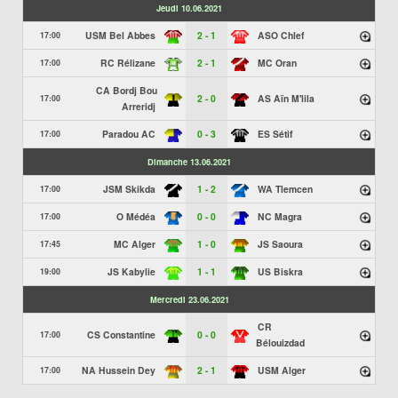
Jeudi 10.06.2021
USM Bel Abbes
2 - 1
ASO Chlef
17:00
RC Rélizane
2 - 1
MC Oran
17:00
CA Bordj Bou
2 - 0
AS Aïn M'lila
17:00
Arreridj
Paradou AC
0 - 3
ES Sétif
17:00
Dimanche 13.06.2021
JSM Skikda
1 - 2
WA Tlemcen
17:00
O Médéa
0 - 0
NC Magra
17:00
MC Alger
1 - 0
JS Saoura
17:45
JS Kabylie
1 - 1
US Biskra
19:00
Mercredi 23.06.2021
CR
CS Constantine
0 - 0
17:00
Bélouizdad
NA Hussein Dey
2 - 1
USM Alger
17:00