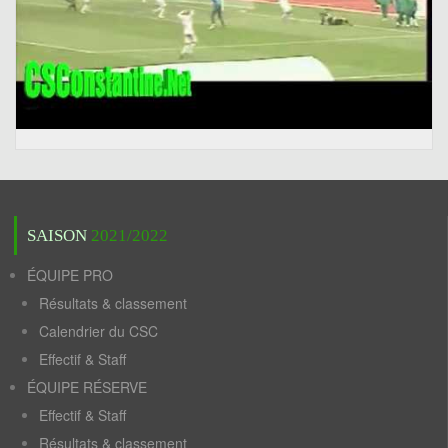
SAISON
2021/2022
ÉQUIPE PRO
Résultats & classement
Calendrier du CSC
Effectif & Staff
ÉQUIPE RÉSERVE
Effectif & Staff
Résultats & classement