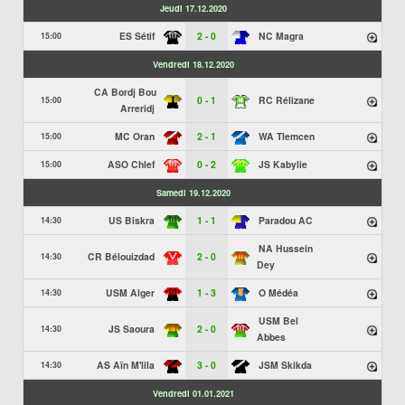
Jeudi 17.12.2020
ES Sétif
2 - 0
NC Magra
15:00
Vendredi 18.12.2020
CA Bordj Bou
0 - 1
RC Rélizane
15:00
Arreridj
MC Oran
2 - 1
WA Tlemcen
15:00
ASO Chlef
0 - 2
JS Kabylie
15:00
Samedi 19.12.2020
US Biskra
1 - 1
Paradou AC
14:30
NA Hussein
CR Bélouizdad
2 - 0
14:30
Dey
USM Alger
1 - 3
O Médéa
14:30
USM Bel
JS Saoura
2 - 0
14:30
Abbes
AS Aïn M'lila
3 - 0
JSM Skikda
14:30
Vendredi 01.01.2021