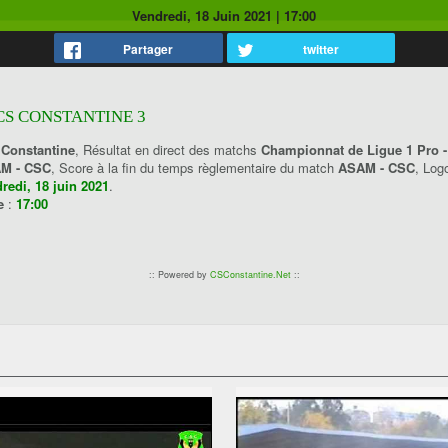
Vendredi, 18 Juin 2021
|
17:00
Partager
twitter
 CS CONSTANTINE 3
 Constantine
, Résultat en direct des matchs
Championnat de Ligue 1 Pro -
M - CSC
, Score à la fin du temps règlementaire du match
ASAM - CSC
, Lo
redi, 18 juin 2021
.
ne
:
17:00
:: Powered by
CSConstantine.Net
::