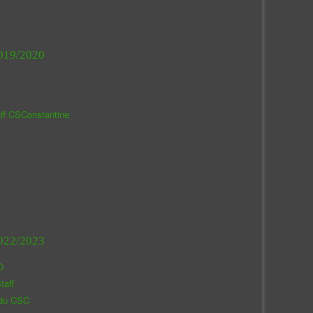
019/2020
aff CSConstantine
022/2023
O
taff
 du CSC