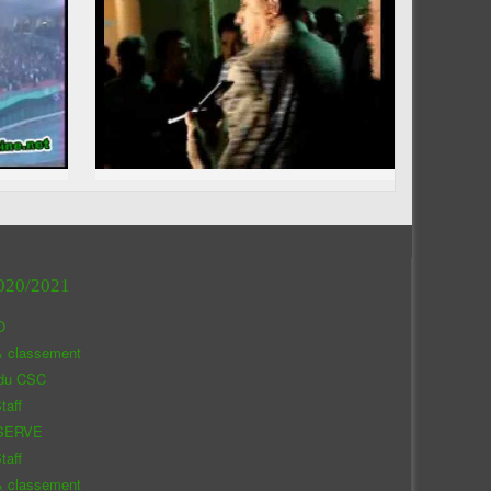
020/2021
O
& classement
 du CSC
taff
SERVE
taff
& classement