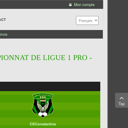
Mon compte
ACT
inois
IONNAT DE LIGUE 1 PRO -
Top
CSConstantine