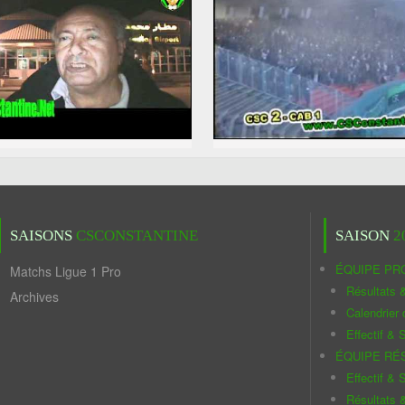
SAISONS
CSCONSTANTINE
SAISON
2
ÉQUIPE PR
Matchs Ligue 1 Pro
Résultats 
Archives
Calendrier
Effectif & S
ÉQUIPE RÉ
Effectif & S
Résultats 