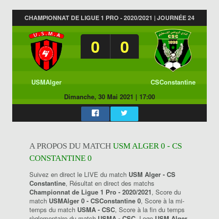
CHAMPIONNAT DE LIGUE 1 PRO - 2020/2021 | JOURNÉE 24
0
0
USMAlger
CSConstantine
Dimanche, 30 Mai 2021
|
17:00
A PROPOS DU MATCH
USM ALGER 0 - CS
CONSTANTINE 0
Suivez en direct le LIVE du match
USM Alger - CS
Constantine
, Résultat en direct des matchs
Championnat de Ligue 1 Pro - 2020/2021
, Score du
match
USMAlger 0 - CSConstantine 0
, Score à la mi-
temps du match
USMA - CSC
, Score à la fin du temps
règlementaire du match
USMA - CSC
, Logo
USM Alger