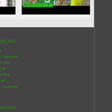
020/2021
O
& classement
 du CSC
taff
SERVE
taff
& classement
019/2020