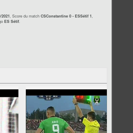
0/2021
, Score du match
CSConstantine 0 - ESSétif 1
,
ogo
ES Sétif
.