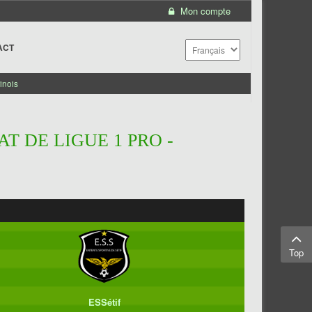
Mon compte
ACT
inois
T DE LIGUE 1 PRO -
Top
ESSétif