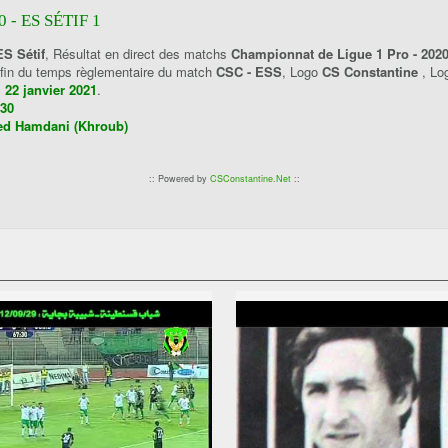
- ES SÉTIF 1
ES Sétif
, Résultat en direct des matchs
Championnat de Ligue 1 Pro - 202
a fin du temps règlementaire du match
CSC - ESS
, Logo
CS Constantine
, L
 22 janvier 2021
.
:30
ed Hamdani (Khroub)
:: Powered by
CSConstantine.Net
::