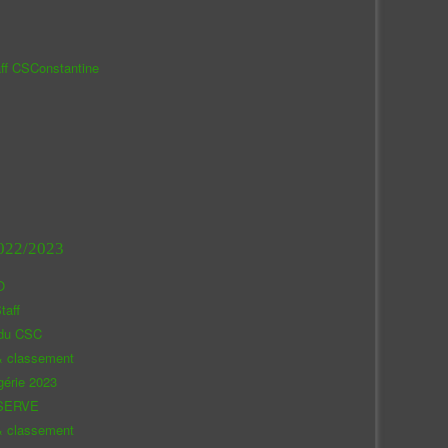
aff CSConstantine
022/2023
O
taff
 du CSC
& classement
gérie 2023
SERVE
& classement