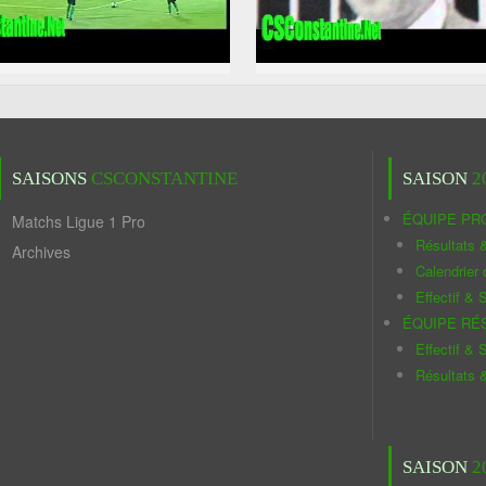
SAISONS
CSCONSTANTINE
SAISON
2
ÉQUIPE PR
Matchs Ligue 1 Pro
Résultats 
Archives
Calendrier
Effectif & S
ÉQUIPE RÉ
Effectif & S
Résultats 
SAISON
2