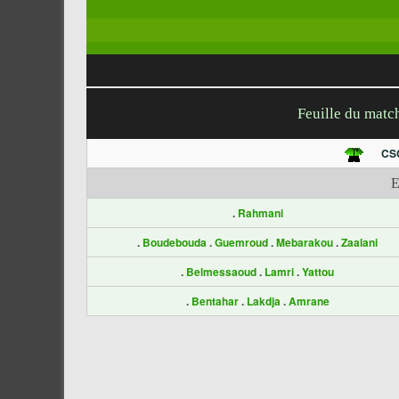
Feuille du matc
CS
.
Rahmani
.
Boudebouda
.
Guemroud
.
Mebarakou
.
Zaalani
.
Belmessaoud
.
Lamri
.
Yattou
.
Bentahar
.
Lakdja
.
Amrane