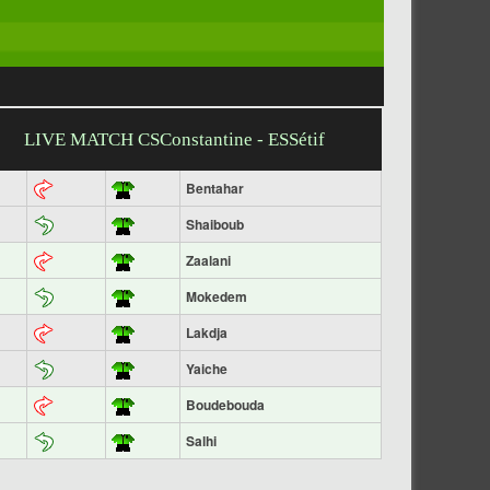
LIVE MATCH CSConstantine - ESSétif
Bentahar
Shaiboub
Zaalani
Mokedem
Lakdja
Yaiche
Boudebouda
Salhi