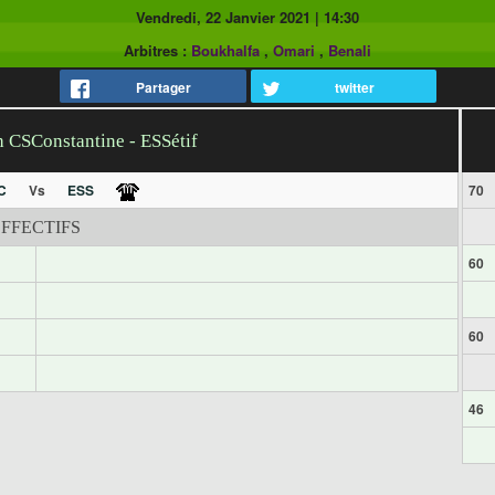
Vendredi, 22 Janvier 2021
|
14:30
Arbitres :
Boukhalfa
,
Omari
,
Benali
Partager
twitter
h CSConstantine - ESSétif
C
Vs
ESS
70
EFFECTIFS
60
60
46