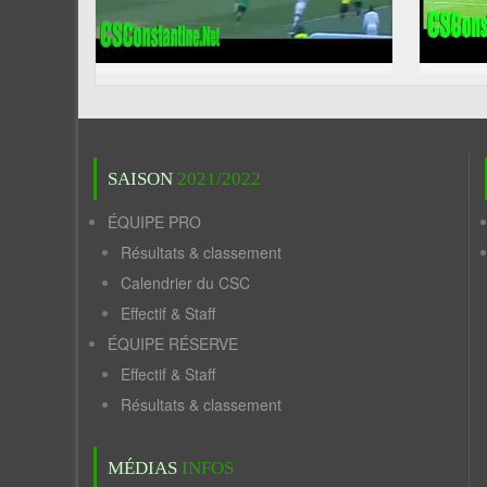
SAISON
2021/2022
ÉQUIPE PRO
Résultats & classement
Calendrier du CSC
Effectif & Staff
ÉQUIPE RÉSERVE
Effectif & Staff
Résultats & classement
MÉDIAS
INFOS