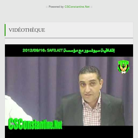
:: Powered by
CSConstantine.Net
::
VIDÉOTHÈQUE