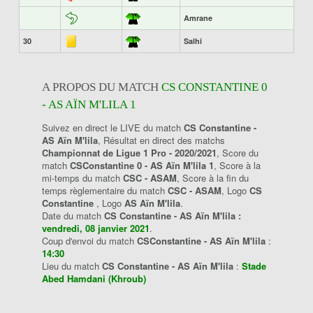
Amrane
30
Salhi
A PROPOS DU MATCH
CS CONSTANTINE 0
- AS AÏN M'LILA 1
Suivez en direct le LIVE du match
CS Constantine -
AS Aïn M'lila
, Résultat en direct des matchs
Championnat de Ligue 1 Pro - 2020/2021
, Score du
match
CSConstantine 0 - AS Aïn M'lila 1
, Score à la
mi-temps du match
CSC - ASAM
, Score à la fin du
temps règlementaire du match
CSC - ASAM
, Logo
CS
Constantine
, Logo
AS Aïn M'lila
.
Date du match
CS Constantine - AS Aïn M'lila :
vendredi, 08 janvier 2021
.
Coup d'envoi du match
CSConstantine - AS Aïn M'lila
:
14:30
Lieu du match
CS Constantine - AS Aïn M'lila
:
Stade
Abed Hamdani (Khroub)