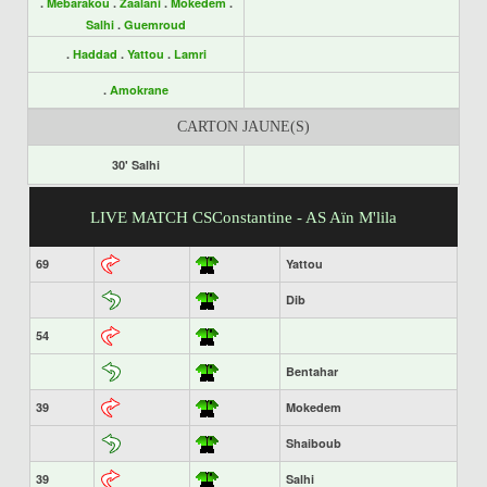
.
Mebarakou
.
Zaalani
.
Mokedem
.
Salhi
.
Guemroud
.
Haddad
.
Yattou
.
Lamri
.
Amokrane
CARTON JAUNE(S)
30' Salhi
LIVE MATCH CSConstantine - AS Aïn M'lila
69
Yattou
Dib
54
Bentahar
39
Mokedem
Shaiboub
39
Salhi