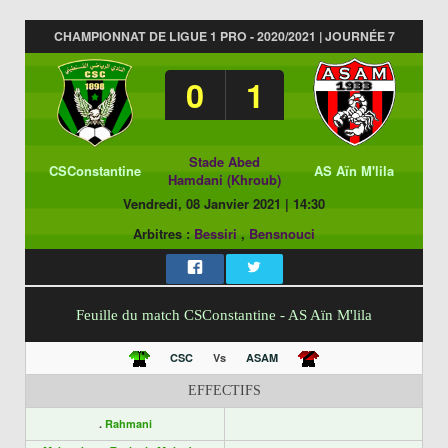
CHAMPIONNAT DE LIGUE 1 PRO - 2020/2021 | JOURNÉE 7
0
1
Stade Abed
CSConstantine
AS Aïn M'lila
Hamdani (Khroub)
Vendredi, 08 Janvier 2021
|
14:30
Arbitres :
Bessiri
,
Bensnouci
Feuille du match CSConstantine - AS Aïn M'lila
CSC
Vs
ASAM
EFFECTIFS
.
Rahmani