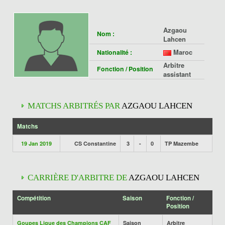
Azgaou
Nom :
Lahcen
Maroc
Nationalité :
Arbitre
Fonction / Position
assistant
MATCHS ARBITRÉS PAR
AZGAOU LAHCEN
Matchs
19 Jan 2019
CS Constantine
3
-
0
TP Mazembe
CARRIÈRE D'ARBITRE DE
AZGAOU LAHCEN
Compétition
Saison
Fonction /
Position
Goupes Ligue des Champions CAF
Saison
Arbitre