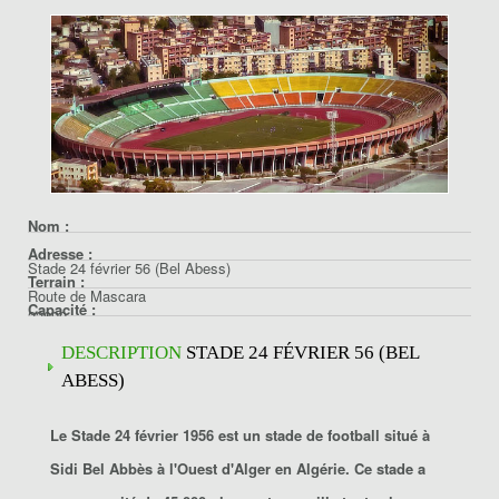
Nom :
Adresse :
Stade 24 février 56 (Bel Abess)
Terrain :
Route de Mascara
Capacité :
22000
Gazon naturel
Sidi Bel Abbès
45000
DESCRIPTION
STADE 24 FÉVRIER 56 (BEL
Algérie
ABESS)
Le Stade 24 février 1956
est un stade de football situé à
Sidi Bel Abbès
à l'Ouest d'Alger en Algérie. Ce stade a