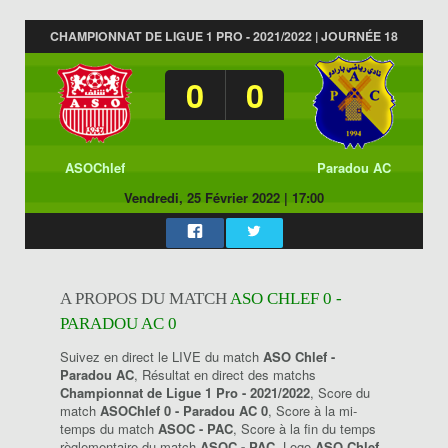
CHAMPIONNAT DE LIGUE 1 PRO - 2021/2022 | JOURNÉE 18
0
0
ASOChlef
Paradou AC
Vendredi, 25 Février 2022
|
17:00
A PROPOS DU MATCH
ASO CHLEF 0 -
PARADOU AC 0
Suivez en direct le LIVE du match
ASO Chlef -
Paradou AC
, Résultat en direct des matchs
Championnat de Ligue 1 Pro - 2021/2022
, Score du
match
ASOChlef 0 - Paradou AC 0
, Score à la mi-
temps du match
ASOC - PAC
, Score à la fin du temps
règlementaire du match
ASOC - PAC
, Logo
ASO Chlef
,