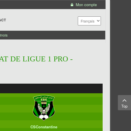
Mon compte
ACT
inois
T DE LIGUE 1 PRO -
Top
CSConstantine