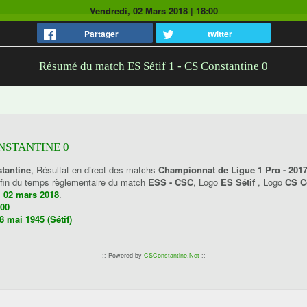
Vendredi, 02 Mars 2018
|
18:00
Partager
twitter
Résumé du match ES Sétif 1 - CS Constantine 0
ONSTANTINE 0
stantine
, Résultat en direct des matchs
Championnat de Ligue 1 Pro - 201
a fin du temps règlementaire du match
ESS - CSC
, Logo
ES Sétif
, Logo
CS C
, 02 mars 2018
.
:00
8 mai 1945 (Sétif)
:: Powered by
CSConstantine.Net
::