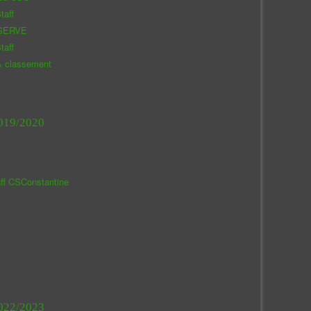
taff
SERVE
taff
& classement
019/2020
aff CSConstantine
022/2023