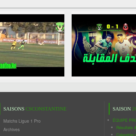
SAISONS
CSCONSTANTINE
SAISON
2
ÉQUIPE PR
Matchs Ligue 1 Pro
Résultats 
Archives
Calendrier