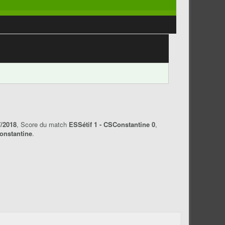
7/2018
, Score du match
ESSétif 1 - CSConstantine 0
,
onstantine
.