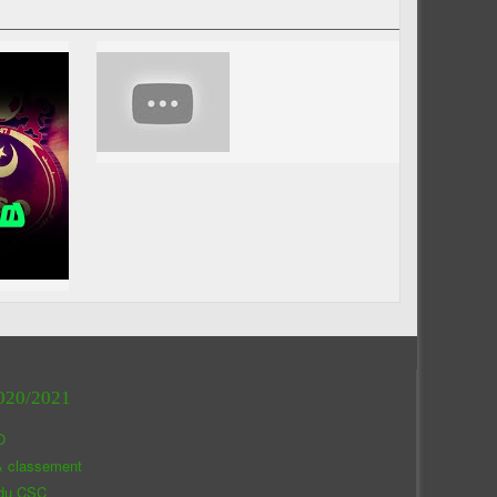
020/2021
O
& classement
 du CSC