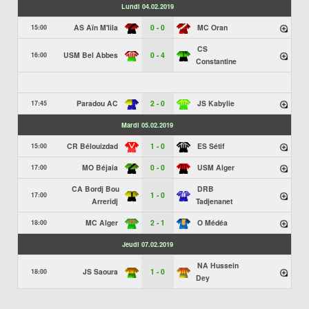
Lundi 04.02.2019
AS Aïn M'lila
0 - 0
MC Oran
15:00
CS
USM Bel Abbes
0 - 4
16:00
Constantine
Paradou AC
2 - 0
JS Kabylie
17:45
Mardi 05.02.2019
CR Bélouizdad
1 - 0
ES Sétif
15:00
MO Béjaia
0 - 0
USM Alger
17:00
CA Bordj Bou
DRB
1 - 0
17:00
Arreridj
Tadjenanet
MC Alger
2 - 1
O Médéa
18:00
Jeudi 07.02.2019
NA Hussein
JS Saoura
1 - 0
18:00
Dey