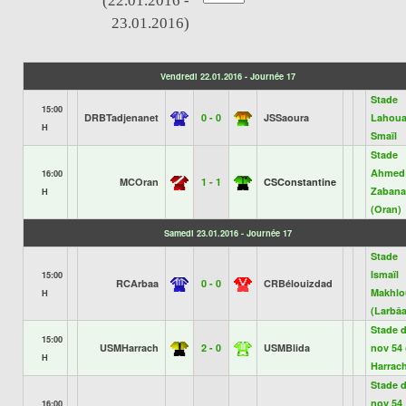
(22.01.2016 -
23.01.2016)
Vendredi 22.01.2016 - Journée 17
Stade
15:00
DRBTadjenanet
0 - 0
JSSaoura
Lahou
H
Smaïl
Stade
Ahmed
16:00
MCOran
1 - 1
CSConstantine
Zabana
H
(Oran)
Samedi 23.01.2016 - Journée 17
Stade
Ismaïl
15:00
RCArbaa
0 - 0
CRBélouizdad
Makhlo
H
(Larbâa
Stade 
15:00
USMHarrach
2 - 0
USMBlida
nov 54 
H
Harrac
Stade 
nov 54
16:00