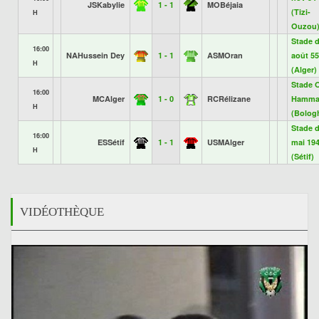
JSKabylie
1 - 1
MOBéjaia
(Tizi-
H
Ouzou
Stade 
16:00
NAHussein Dey
1 - 1
ASMOran
août 55
H
(Alger)
Stade 
16:00
MCAlger
1 - 0
RCRélizane
Hamma
H
(Bolog
Stade 
16:00
ESSétif
1 - 1
USMAlger
mai 19
H
(Sétif)
VIDÉOTHÈQUE