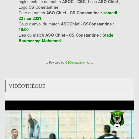
règlementaire du match
ASOC - CSC
, Logo
ASO Chlef
,
Logo
CS Constantine
.
Date du match
ASO Chlef - CS Constantine :
samedi,
22 mai 2021
.
Coup d'envoi du match
ASOChlef - CSConstantine
:
18:00
Lieu du match
ASO Chlef - CS Constantine
:
Stade
Boumezrag Mohamed
:: Powered by
CSConstantine.Net
::
VIDÉOTHÈQUE