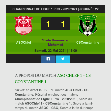
CHAMPIONNAT DE LIGUE 1 PRO - 2020/2021 | JOURNÉE 22
1
1
Stade Boumezrag
ASOChlef
CSConstantine
Mohamed
Samedi, 22 Mai 2021
|
18:00
A PROPOS DU MATCH
ASO CHLEF 1 - CS
CONSTANTINE 1
Suivez en direct le LIVE du match
ASO Chlef - CS
Constantine
, Résultat en direct des matchs
Championnat de Ligue 1 Pro - 2020/2021
, Score du
match
ASOChlef 1 - CSConstantine 1
, Score à la mi-
temps du match
ASOC - CSC
, Score à la fin du temps