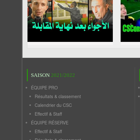
SAISON
2021/2022
ÉQUIPE PRO
Résultats & classement
Calendrier du CSC
Effectif & Staff
ÉQUIPE RÉSERVE
Effectif & Staff