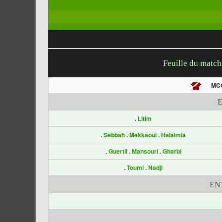
Feuille du matc
MC
.
Litim
.
Sebbah
.
Mekkaoui
.
Halaimia
.
Guertil
.
Mansouri
.
Gharbi
.
Toumi
.
Nadji
EN