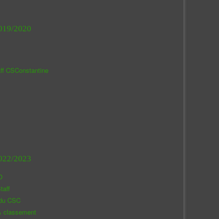
019/2020
aff CSConstantine
022/2023
O
taff
 du CSC
& classement