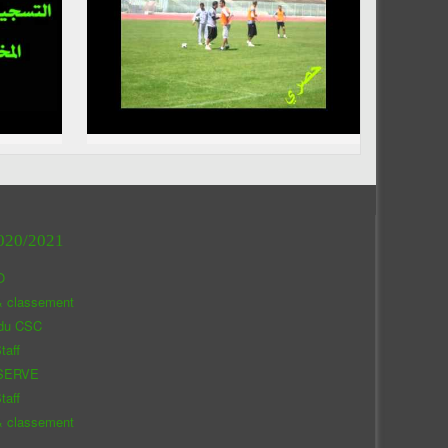
020/2021
O
& classement
 du CSC
taff
SERVE
taff
& classement