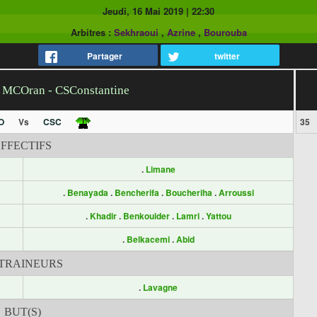
Jeudi, 16 Mai 2019
|
22:30
Arbitres :
Sekhraoui
,
Azrine
,
Bourouba
Partager
twitter
h MCOran - CSConstantine
O
Vs
CSC
35
EFFECTIFS
.
Limane
.
Benayada
.
Bencherifa
.
Boucheriha
.
Arroussi
.
Khadir
.
Benkouider
.
Lamri
.
Yattou
.
Belkacemi
.
Abid
TRAINEURS
.
Lavagne
BUT(S)