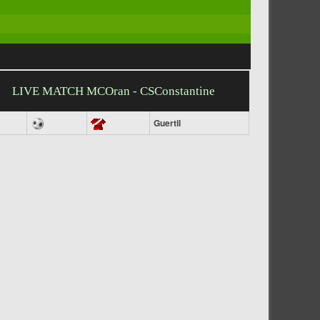
LIVE MATCH MCOran - CSConstantine
Guertil