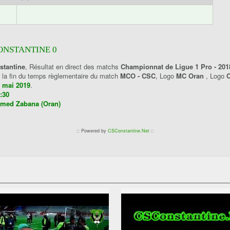
CONSTANTINE 0
stantine
, Résultat en direct des matchs
Championnat de Ligue 1 Pro - 201
à la fin du temps règlementaire du match
MCO - CSC
, Logo
MC Oran
, Logo
C
6 mai 2019
.
:30
med Zabana (Oran)
:: Powered by
CSConstantine.Net
::