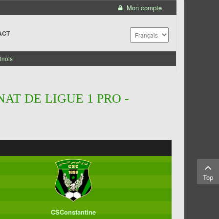
Mon compte
ACT
inois
AT DE LIGUE 1 PRO -
Top
CSConstantine