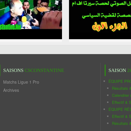
SAISONS
CSCONSTANTINE
SAISON
2
ÉQUIPE PR
Matchs Ligue 1 Pro
Résultats 
Archives
Calendrier
Effectif & S
ÉQUIPE RÉ
Effectif & S
Résultats 