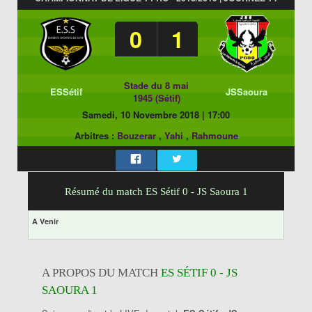
0
1
Stade du 8 mai
ESSétif
JSSaoura
1945 (Sétif)
Samedi, 10 Novembre 2018
|
17:00
Arbitres :
Bouzerar
,
Yahi
,
Rahmoune
Résumé du match ES Sétif 0 - JS Saoura 1
A Venir
A PROPOS DU MATCH
ES SÉTIF 0 - JS
SAOURA 1