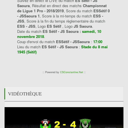
Suivez en direct le LIVE du match
ES Sétif - JS
Saoura
, Résultat en direct des matchs
Championnat
de Ligue 1 Pro - 2018/2019
, Score du match
ESSétif 0
- JSSaoura 1
, Score à la mi-temps du match
ESS -
JSS
, Score à la fin du temps règlementaire du match
ESS - JSS
, Logo
ES Sétif
, Logo
JS Saoura
.
Date du match
ES Sétif - JS Saoura :
samedi, 10
novembre 2018
.
Coup d'envoi du match
ESSétif - JSSaoura
:
17:00
Lieu du match
ES Sétif - JS Saoura
:
Stade du 8 mai
1945 (Sétif)
:: Powered by
CSConstantine.Net
::
VIDÉOTHÈQUE