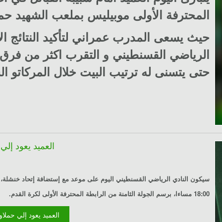
المحترفة الأولى موبيليس بملعب الشهيد حم
حيث يسعى المدرب عمراني لتأكيد النتائج الا
الرياضي القسنطيني و التقرب اكثر من فرق 
حتى يتسنى له ترتيب البيت خلال المركاتو ا
"العميد يعود إ
سيكون النادي الرياضي القسنطيني اليوم على موعد مع إستضافة إتحاد خنشلة،
18:00 مساءا، برسم الجولة الثامنة من الرابطة المحترفة الأولى لكرة القدم.
Lire la suite : "العميد ي