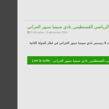
 الرياضي القسنطيني_نادي سيمبا سبور التنزاني
Publication : 5 décembre 2024
يسعى العميد بداية الاسبوع المقبل تأكيد نتائجه الايجابية، حيث يستقبل يوم الاحد 8 ديسمبر نادي سيمبا سبور التنزاني في اطار الجولة الثانية
ادي الرياضي القسنطيني_نادي سيمبا سبور التنزاني