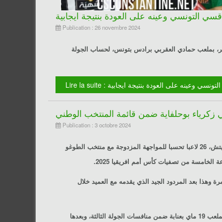
سي التونسي وعينه على العودة بنتيجة ايجابية
Publication : 26 novembre 2024
ائر، بملعب حمادي العقربي برادس بتونس، لحساب الجولة
فاقسي التونسي وعينه على العودة بنتيجة ايجابية
 زكرياء بوحلفاية ضمن قائمة المنتخب الوطني
Publication : 3 octobre 2024
إستدعى مدرب المنتخب الوطني الجزائري لكرة القدم البوسني فلاديمير بيتكوفيتش، 26 لاعبا تحسبا للمواجهة المزدوجة مع منتخب الطوغو
 وهذا بعد المردود الجيد الذي يقدمه مع العميد خلال
ويستقبل رفقاء القائد رياض محرز المنتخب الطوغولي يوم الخميس 10 اكتوبر بملعب 19 ماي بعنابة ضمن منافسات الجولة الثالثة، وبعدها