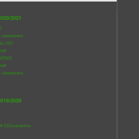
020/2021
O
& classement
 du CSC
taff
SERVE
taff
& classement
019/2020
aff CSConstantine