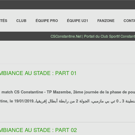
ITÉS
CLUB
ÉQUIPE PRO
ÉQUIPE U21
FANZONE
CONT
CSConstantine.Net | Portail du Club Sportif Constant
MBIANCE AU STADE : PART 01
du match
CS Constantine - TP Mazembe
, 2ème journée de la phase de pou
تي بي مازمبي
، الجولة 2 من رابطة أبطال إفريقيا،
MBIANCE AU STADE : PART 02