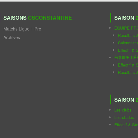
SAISONS
CSCONSTANTINE
SAISON
2
ÉQUIPE PR
Matchs Ligue 1 Pro
Résultats 
Archives
Calendrier
Effectif & S
ÉQUIPE RÉ
Effectif & S
Résultats 
SAISON
2
Les clubs
Les stades
Effectif & St