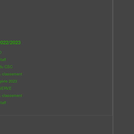
022/2023
O
taff
 du CSC
& classement
gérie 2023
SERVE
& classement
taff