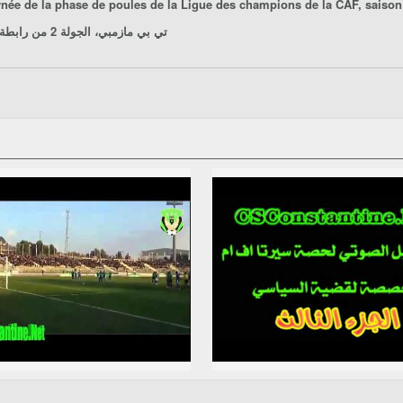
e de la phase de poules de la Ligue des champions de la CAF, saison 2018/2019, Groupe "C".0
تي بي مازمبي، الجولة 2 من رابطة أبطال إفريقيا، ملعب الشهيد حملاوي، قسنطينة، يوم 2019/01/19