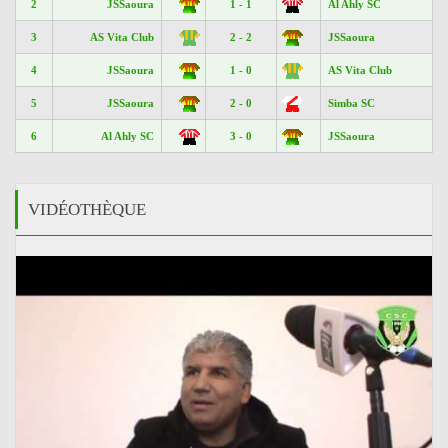
2
JSSaoura
1 - 1
Al Ahly SC
3
AS Vita Club
2 - 2
JSSaoura
4
JSSaoura
1 - 0
AS Vita Club
5
JSSaoura
2 - 0
Simba SC
6
Al Ahly SC
3 - 0
JSSaoura
VIDÉOTHÈQUE