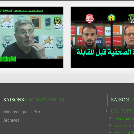
SAISONS
CSCONSTANTINE
SAISON
2
ÉQUIPE PR
Matchs Ligue 1 Pro
Résultats 
Archives
Calendrier
Effectif & S