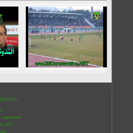
020/2021
O
& classement
 du CSC
taff