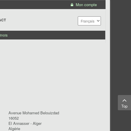
Mon compte
ACT
inois
Top
Avenue Mohamed Belouizdad
16052
El Annasser - Alger
Algérie