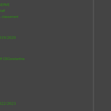
SERVE
taff
& classement
019/2020
aff CSConstantine
022/2023