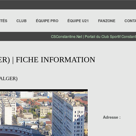
ITÉS
CLUB
ÉQUIPE PRO
ÉQUIPE U21
FANZONE
CONT
CSConstantine.Net | Portail du Club Sportif Constant
ER) | FICHE INFORMATION
(ALGER)
Adresse :