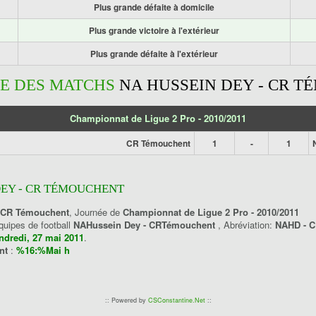
Plus grande défaite à domicile
Plus grande victoire à l'extérieur
Plus grande défaite à l'extérieur
E DES MATCHS
NA HUSSEIN DEY - CR 
Championnat de Ligue 2 Pro - 2010/2011
CR Témouchent
1
-
1
DEY - CR TÉMOUCHENT
- CR Témouchent
, Journée de
Championnat de Ligue 2 Pro - 2010/2011
équipes de football
NAHussein Dey - CRTémouchent
, Abréviation:
NAHD - 
ndredi, 27 mai 2011
.
ent
:
%16:%Mai h
:: Powered by
CSConstantine.Net
::