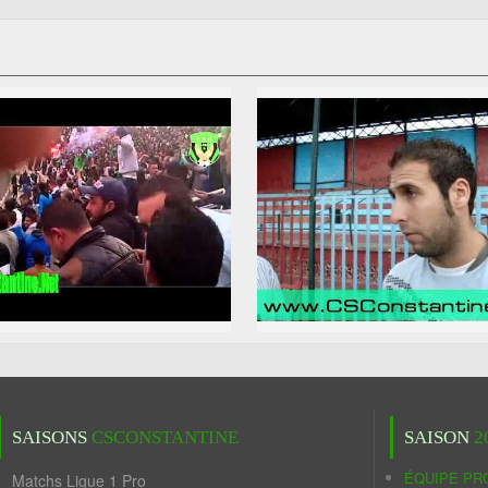
SAISONS
CSCONSTANTINE
SAISON
2
ÉQUIPE PR
Matchs Ligue 1 Pro