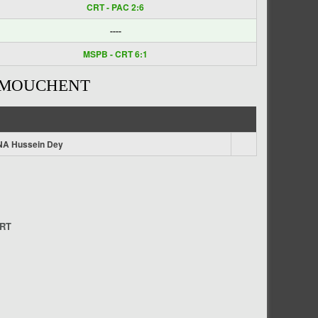
CRT - PAC 2:6
----
MSPB - CRT 6:1
TÉMOUCHENT
NA Hussein Dey
CRT