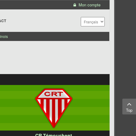
Mon compte
ACT
inois
Top
CR Témouchent