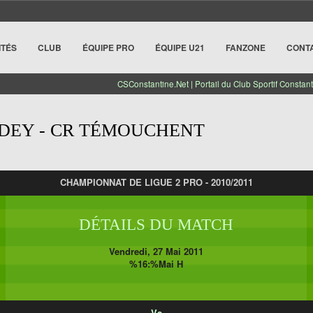
ITÉS
CLUB
ÉQUIPE PRO
ÉQUIPE U21
FANZONE
CONT
CSConstantine.Net | Portail du Club Sportif Constant
 DEY - CR TÉMOUCHENT
CHAMPIONNAT DE LIGUE 2 PRO - 2010/2011
DÉTAILS DU MATCH
Vendredi, 27 Mai 2011
%16:%Mai H
Vs