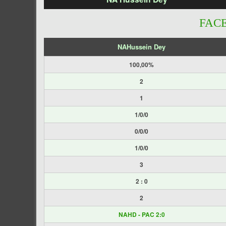
FAC
NAHussein Dey
100,00%
2
1
1/0/0
0/0/0
1/0/0
3
2 : 0
2
NAHD - PAC 2:0