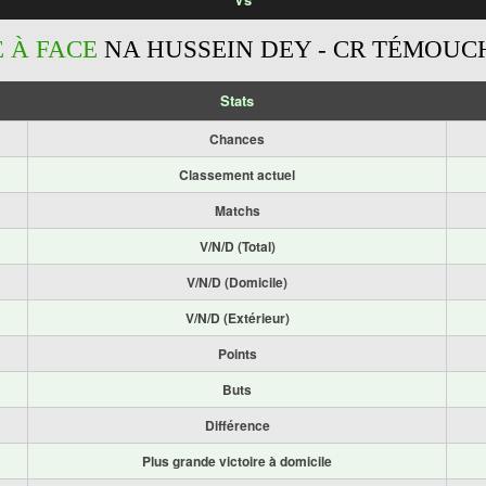
E À FACE
NA HUSSEIN DEY - CR TÉMOUC
Stats
Chances
Classement actuel
Matchs
V/N/D (Total)
V/N/D (Domicile)
V/N/D (Extérieur)
Points
Buts
Différence
Plus grande victoire à domicile