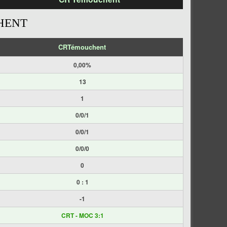
HENT
CRTémouchent
0,00%
13
1
0/0/1
0/0/1
0/0/0
0
0 : 1
-1
CRT - MOC 3:1