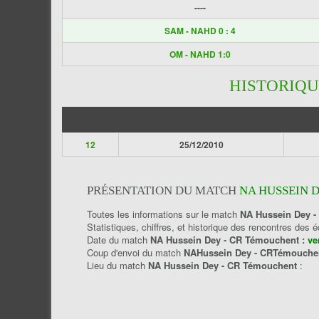
----
SAM - NAHD 0 : 4
OM - NAHD 1:0
HISTORIQU
12
25/12/2010
PRÉSENTATION DU MATCH
NA HUSSEIN 
Toutes les informations sur le match
NA Hussein Dey 
Statistiques, chiffres, et historique des rencontres des 
Date du match
NA Hussein Dey - CR Témouchent :
ve
Coup d'envoi du match
NAHussein Dey - CRTémouch
Lieu du match
NA Hussein Dey - CR Témouchent
: