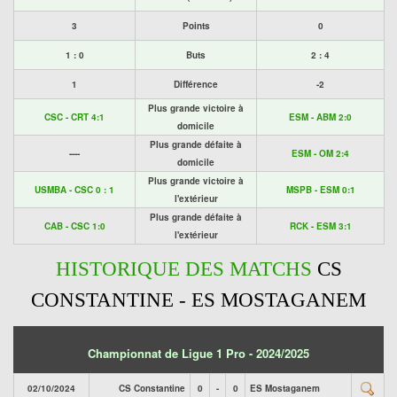
3
Points
0
1 : 0
Buts
2 : 4
1
Différence
-2
Plus grande victoire à
CSC - CRT 4:1
ESM - ABM 2:0
domicile
Plus grande défaite à
----
ESM - OM 2:4
domicile
Plus grande victoire à
USMBA - CSC 0 : 1
MSPB - ESM 0:1
l'extérieur
Plus grande défaite à
CAB - CSC 1:0
RCK - ESM 3:1
l'extérieur
HISTORIQUE DES MATCHS
CS
CONSTANTINE - ES MOSTAGANEM
Championnat de Ligue 1 Pro - 2024/2025
02/10/2024
CS Constantine
0
-
0
ES Mostaganem