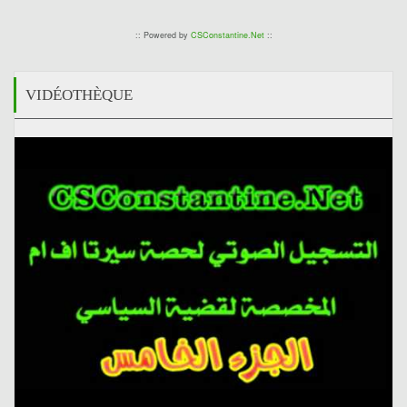
:: Powered by
CSConstantine.Net
::
VIDÉOTHÈQUE