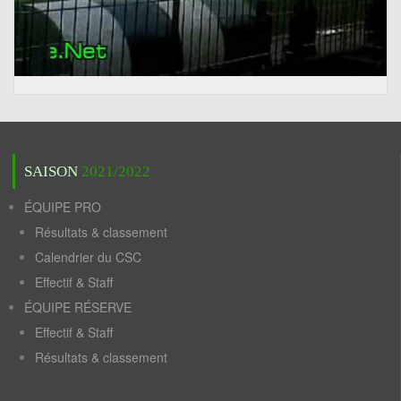
SAISON
2021/2022
ÉQUIPE PRO
Résultats & classement
Calendrier du CSC
Effectif & Staff
ÉQUIPE RÉSERVE
Effectif & Staff
Résultats & classement