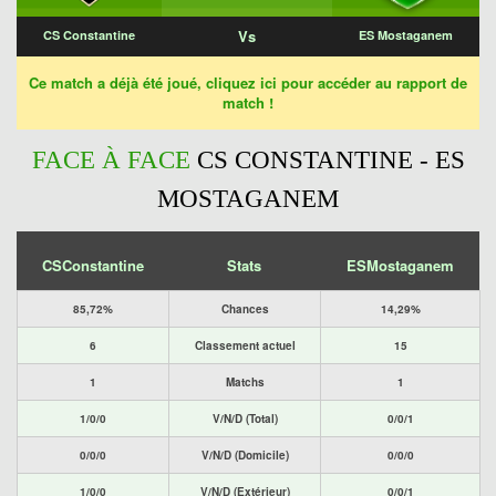
Vs
CS Constantine
ES Mostaganem
Ce match a déjà été joué, cliquez ici pour accéder au rapport de
match !
FACE À FACE
CS CONSTANTINE - ES
MOSTAGANEM
CSConstantine
Stats
ESMostaganem
85,72%
Chances
14,29%
6
Classement actuel
15
1
Matchs
1
1/0/0
V/N/D (Total)
0/0/1
0/0/0
V/N/D (Domicile)
0/0/0
1/0/0
V/N/D (Extérieur)
0/0/1