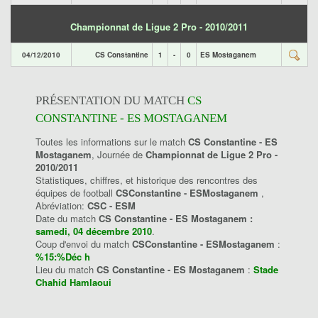
Championnat de Ligue 2 Pro - 2010/2011
04/12/2010
CS Constantine
1
-
0
ES Mostaganem
PRÉSENTATION DU MATCH
CS
CONSTANTINE - ES MOSTAGANEM
Toutes les informations sur le match
CS Constantine - ES
Mostaganem
, Journée de
Championnat de Ligue 2 Pro -
2010/2011
Statistiques, chiffres, et historique des rencontres des
équipes de football
CSConstantine - ESMostaganem
,
Abréviation:
CSC - ESM
Date du match
CS Constantine - ES Mostaganem :
samedi, 04 décembre 2010
.
Coup d'envoi du match
CSConstantine - ESMostaganem
:
%15:%Déc h
Lieu du match
CS Constantine - ES Mostaganem
:
Stade
Chahid Hamlaoui