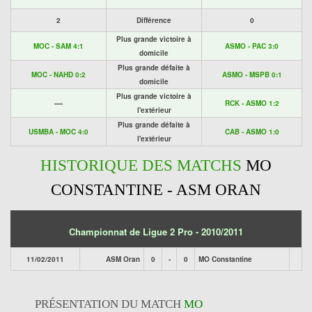
2
Différence
0
Plus grande victoire à
MOC - SAM 4:1
ASMO - PAC 3:0
domicile
Plus grande défaite à
MOC - NAHD 0:2
ASMO - MSPB 0:1
domicile
Plus grande victoire à
----
RCK - ASMO 1:2
l'extérieur
Plus grande défaite à
USMBA - MOC 4:0
CAB - ASMO 1:0
l'extérieur
HISTORIQUE DES MATCHS
MO
CONSTANTINE - ASM ORAN
Championnat de Ligue 2 Pro - 2010/2011
11/02/2011
ASM Oran
0
-
0
MO Constantine
PRÉSENTATION DU MATCH
MO