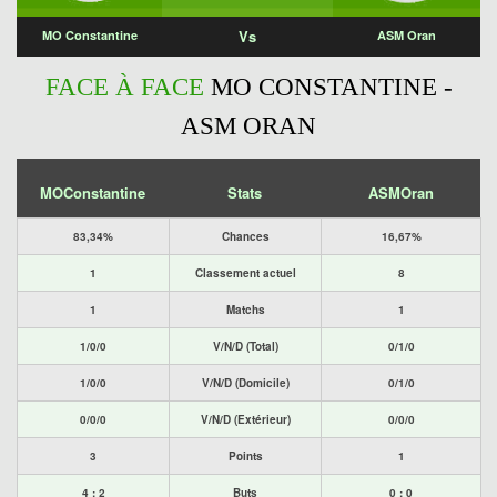
Vs
MO Constantine
ASM Oran
FACE À FACE
MO CONSTANTINE -
ASM ORAN
MOConstantine
Stats
ASMOran
83,34%
Chances
16,67%
1
Classement actuel
8
1
Matchs
1
1/0/0
V/N/D (Total)
0/1/0
1/0/0
V/N/D (Domicile)
0/1/0
0/0/0
V/N/D (Extérieur)
0/0/0
3
Points
1
4 : 2
Buts
0 : 0