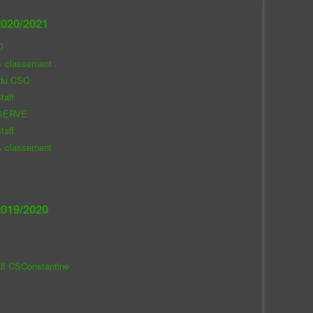
020/2021
O
& classement
 du CSC
taff
SERVE
taff
& classement
019/2020
aff CSConstantine