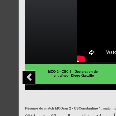
MCO 2 - CSC 1 : Déclaration de
l’entraîneur Diego Garzitto
Résumé du match
MCOran 2 - CSConstantine 1
, match 