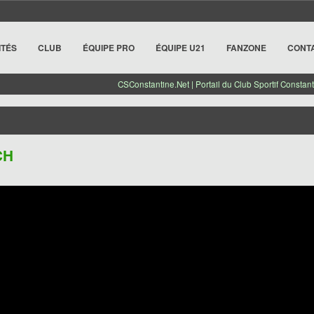
ITÉS
CLUB
ÉQUIPE PRO
ÉQUIPE U21
FANZONE
CONT
CSConstantine.Net | Portail du Club Sportif Constant
CH