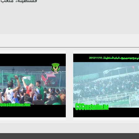
قسنطينة، ملعب أحمد ز