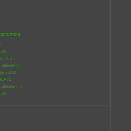
022/2023
O
taff
 du CSC
& classement
gérie 2023
SERVE
& classement
taff