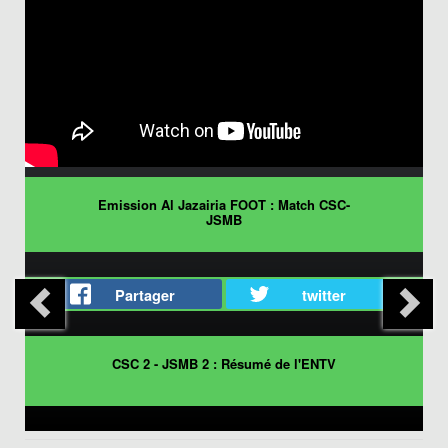
Emission Al Jazairia FOOT : Match CSC-
JSMB
Partager
twitter
CSC 2 - JSMB 2 : Résumé de l'ENTV