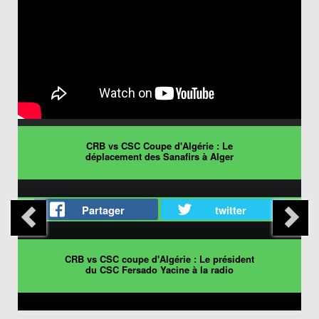
CRB vs CSC Coupe d'Algérie : Le
déplacement des Sanafirs à Alger
Partager
twitter
CRB vs CSC coupe d'Algérie : Le président
du CSC Fersado Yacine à la radio