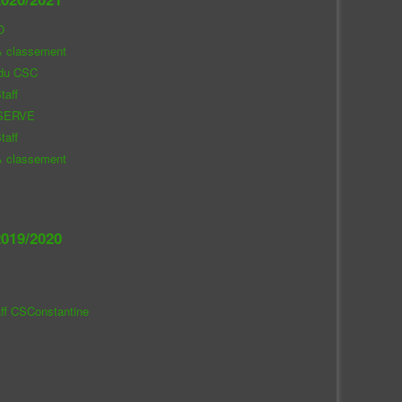
O
& classement
 du CSC
taff
SERVE
taff
& classement
019/2020
aff CSConstantine