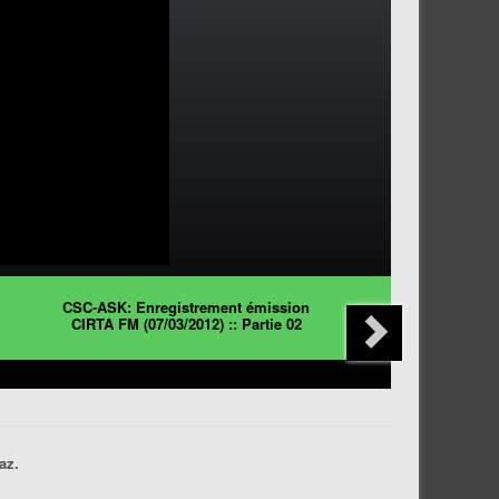
CSC-ASK: Enregistrement émission
CIRTA FM (07/03/2012) :: Partie 02
az.