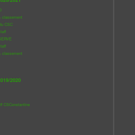
O
& classement
 du CSC
taff
SERVE
taff
& classement
019/2020
aff CSConstantine