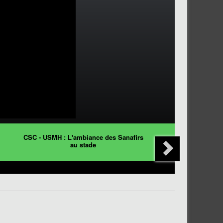
CSC - USMH : L'ambiance des Sanafirs
au stade