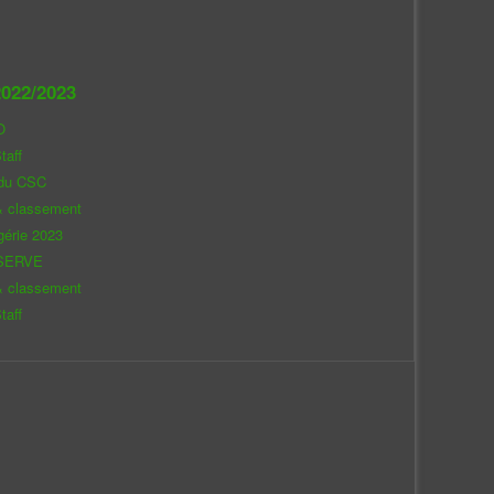
022/2023
O
taff
 du CSC
& classement
gérie 2023
SERVE
& classement
taff