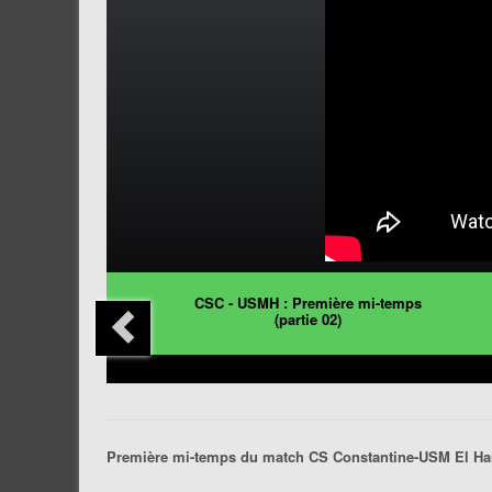
CSC - USMH : Première mi-temps
(partie 02)
Première mi-temps du match CS Constantine-USM El Ha