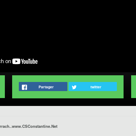
Partager
twitter
rrach..www.CSConstantine.Net