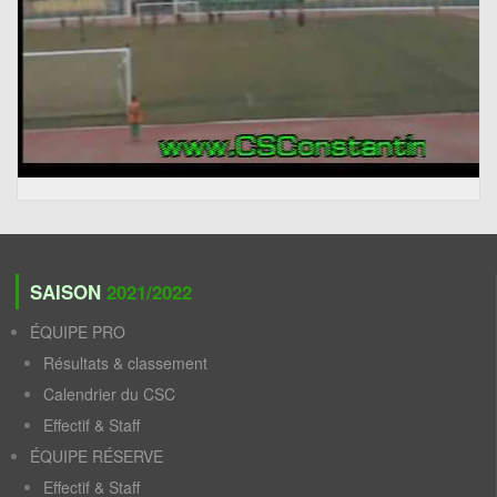
SAISON
2021/2022
ÉQUIPE PRO
Résultats & classement
Calendrier du CSC
Effectif & Staff
ÉQUIPE RÉSERVE
Effectif & Staff