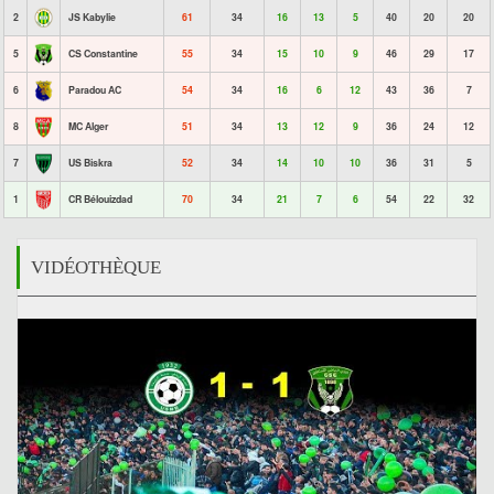
2
JS Kabylie
61
34
16
13
5
40
20
20
5
CS Constantine
55
34
15
10
9
46
29
17
6
Paradou AC
54
34
16
6
12
43
36
7
8
MC Alger
51
34
13
12
9
36
24
12
7
US Biskra
52
34
14
10
10
36
31
5
1
CR Bélouizdad
70
34
21
7
6
54
22
32
VIDÉOTHÈQUE