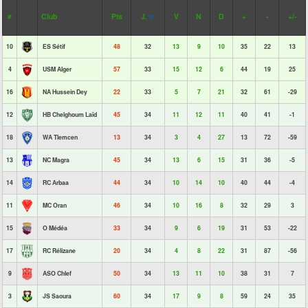
#
Club
Pts
J.
V
N
D
+
-
+/-
10
ES Sétif
48
32
13
9
10
35
22
13
4
USM Alger
57
33
15
12
6
44
19
25
16
NA Hussein Dey
22
33
5
7
21
32
61
-29
12
HB Chelghoum Laïd
45
34
11
12
11
40
41
-1
18
WA Tlemcen
13
34
3
4
27
13
72
-59
13
NC Magra
45
34
13
6
15
31
36
-5
14
RC Arbaa
44
34
10
14
10
40
44
-4
11
MC Oran
46
34
10
16
8
32
29
3
15
O Médéa
33
34
9
6
19
31
53
-22
17
RC Rélizane
20
34
4
8
22
31
87
-56
9
ASO Chlef
50
34
13
11
10
38
31
7
3
JS Saoura
60
34
17
9
8
59
24
35