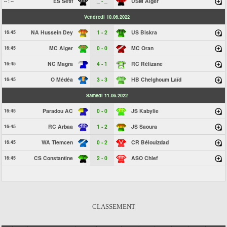
ES Sétif
_ - _
USM Alger
-- : --
Vendredi 10.06.2022
NA Hussein Dey
1 - 2
US Biskra
16:45
MC Alger
0 - 0
MC Oran
16:45
NC Magra
4 - 1
RC Rélizane
16:45
O Médéa
3 - 3
HB Chelghoum Laïd
16:45
Samedi 11.06.2022
Paradou AC
0 - 0
JS Kabylie
16:45
RC Arbaa
1 - 2
JS Saoura
16:45
WA Tlemcen
0 - 2
CR Bélouizdad
16:45
CS Constantine
2 - 0
ASO Chlef
16:45
CLASSEMENT